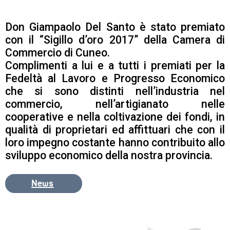
PROGETTO 
EDUCATIVO
Don Giampaolo Del Santo è stato premiato
ORIENTAMENTO
con il “Sigillo d’oro 2017” della Camera di
Commercio di Cuneo.
QUALITÀ 
Complimenti a lui e a tutti i premiati per la
E 
ACCREDITAMENTO
Fedeltà al Lavoro e Progresso Economico
che si sono distinti nell’industria nel
OPEN 
commercio, nell’artigianato nelle
DAY 
cooperative e nella coltivazione dei fondi, in
2025/26
qualità di proprietari ed affittuari che con il
CONTATTI
loro impegno costante hanno contribuito allo
sviluppo economico della nostra provincia.
News