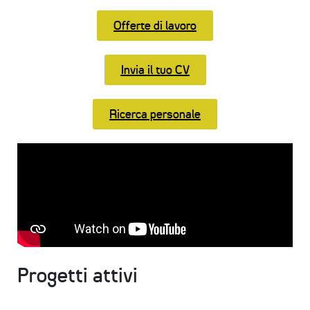
NEWS
Offerte di lavoro
SETTORI 
PROFESSIONALI
Invia il tuo CV
SERVIZI 
AL 
LAVORO
Ricerca personale
IL 
CENTRO
PROGETTO 
EDUCATIVO
ORIENTAMENTO
QUALITÀ 
Progetti attivi
E 
ACCREDITAMENTO