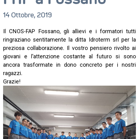
14 Ottobre, 2019
Il CNOS-FAP Fossano, gli allievi e i formatori tutti
CORSI
ringraziano sentitamente la ditta Idroterm srl per la
preziosa collaborazione. Il vostro pensiero rivolto ai
NEWS
giovani e l’attenzione costante al futuro si sono
SETTORI 
ancora trasformate in dono concreto per i nostri
PROFESSIONALI
ragazzi.
Grazie!
SERVIZI 
AL 
LAVORO
IL 
CENTRO
PROGETTO 
EDUCATIVO