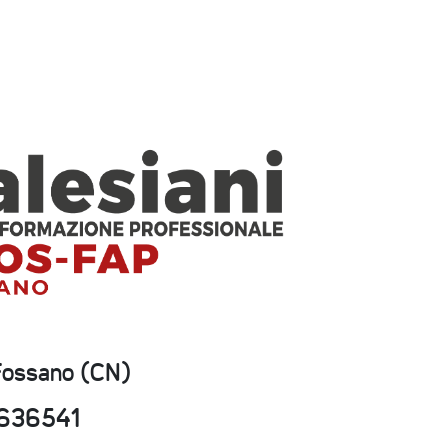
 Fossano (CN)
2636541