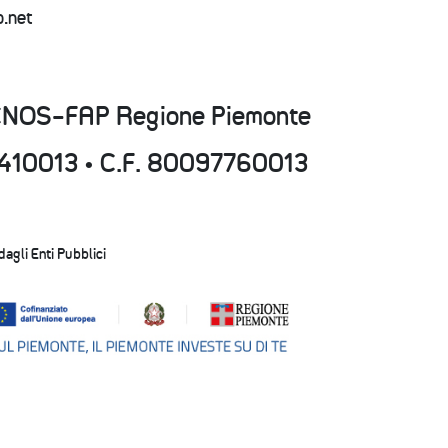
p.net
CNOS-FAP Regione Piemonte
15410013 • C.F. 80097760013
 dagli Enti Pubblici