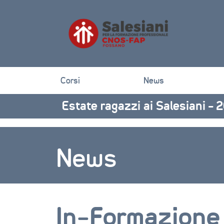
Corsi
News
Estate ragazzi ai Salesiani –
News
In-Formazione