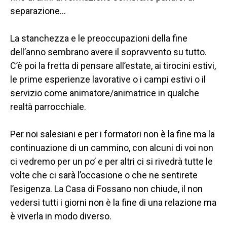
separazione…
SETTORI 
PROFESSIONALI
La stanchezza e le preoccupazioni della fine
SERVIZI 
dell’anno sembrano avere il sopravvento su tutto.
AL 
C’è poi la fretta di pensare all’estate, ai tirocini estivi,
LAVORO
le prime esperienze lavorative o i campi estivi o il
IL 
servizio come animatore/animatrice in qualche
CENTRO
realtà parrocchiale.
PROGETTO 
Per noi salesiani e per i formatori non è la fine ma la
EDUCATIVO
continuazione di un cammino, con alcuni di voi non
ORIENTAMENTO
ci vedremo per un po’ e per altri ci si rivedrà tutte le
volte che ci sarà l’occasione o che ne sentirete
QUALITÀ 
E 
l’esigenza. La Casa di Fossano non chiude, il non
ACCREDITAMENTO
vedersi tutti i giorni non è la fine di una relazione ma
è viverla in modo diverso.
OPEN 