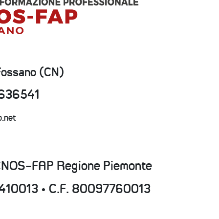
 Fossano (CN)
2636541
p.net
CNOS-FAP Regione Piemonte
15410013 • C.F. 80097760013