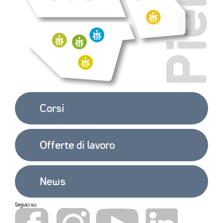
OPEN 
DAY 
2025/26
CONTATTI
Corsi
Offerte di lavoro
News
Seguici su: