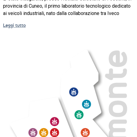
NEWS
provincia di Cuneo, il primo laboratorio tecnologico dedicato
ai veicoli industriali, nato dalla collaborazione tra Iveco
SETTORI 
PROFESSIONALI
Leggi tutto
SERVIZI 
AL 
LAVORO
IL 
CENTRO
PROGETTO 
EDUCATIVO
ORIENTAMENTO
QUALITÀ 
E 
ACCREDITAMENTO