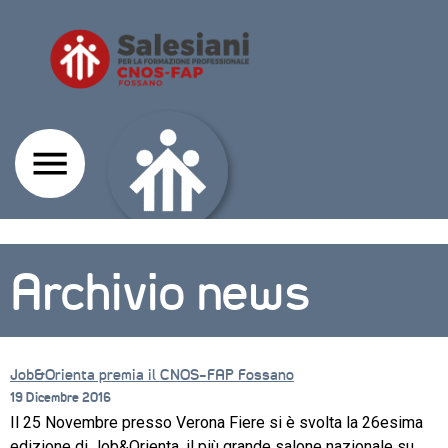
Archivio news
Job&Orienta premia il CNOS-FAP Fossano
19 Dicembre 2016
CORSI
Il 25 Novembre presso Verona Fiere si è svolta la 26esima
edizione di Job&Orienta, il più grande salone nazionale su