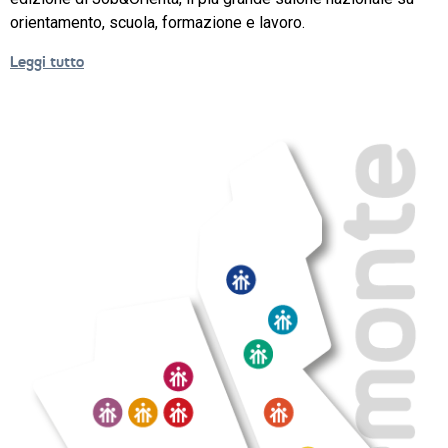
NEWS
orientamento, scuola, formazione e lavoro.
SETTORI 
Leggi tutto
PROFESSIONALI
SERVIZI 
AL 
LAVORO
IL 
CENTRO
PROGETTO 
EDUCATIVO
ORIENTAMENTO
QUALITÀ 
E 
ACCREDITAMENTO