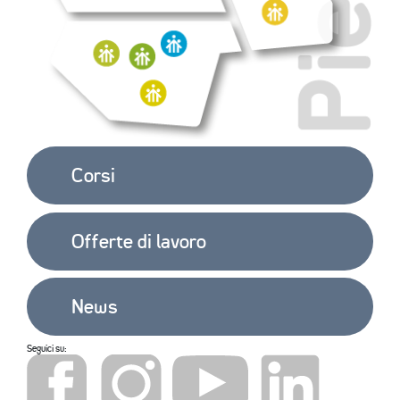
OPEN 
DAY 
2025/26
CONTATTI
Corsi
Offerte di lavoro
News
Seguici su: