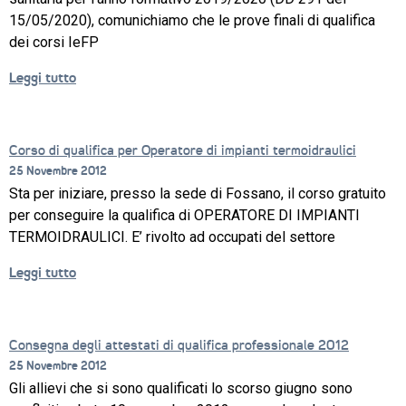
15/05/2020), comunichiamo che le prove finali di qualifica
dei corsi IeFP
Leggi tutto
Corso di qualifica per Operatore di impianti termoidraulici
25 Novembre 2012
CORSI
Sta per iniziare, presso la sede di Fossano, il corso gratuito
per conseguire la qualifica di OPERATORE DI IMPIANTI
NEWS
TERMOIDRAULICI. E’ rivolto ad occupati del settore
SETTORI 
Leggi tutto
PROFESSIONALI
SERVIZI 
AL 
Consegna degli attestati di qualifica professionale 2012
LAVORO
25 Novembre 2012
IL 
Gli allievi che si sono qualificati lo scorso giugno sono
CENTRO