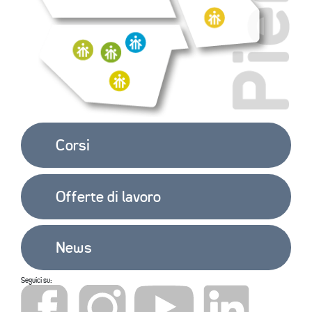
Corsi
Offerte di lavoro
News
Seguici su: